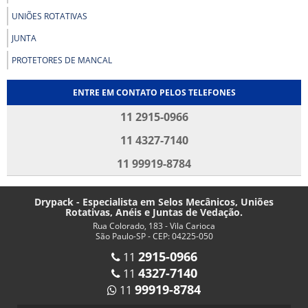
UNIÕES ROTATIVAS
JUNTA
PROTETORES DE MANCAL
ENTRE EM CONTATO PELOS TELEFONES
11 2915-0966
11 4327-7140
11 99919-8784
Drypack - Especialista em Selos Mecânicos, Uniões
Rotativas, Anéis e Juntas de Vedação.
Rua Colorado, 183 - Vila Carioca
São Paulo-SP - CEP: 04225-050
2915-0966
11
4327-7140
11
99919-8784
11