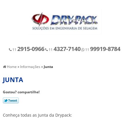
2915-0966
4327-7140
99919-8784
11
11
11
Home
»
Informações
»
Junta
JUNTA
Gostou? compartilhe!
Conheça todas as Junta da Drypack: